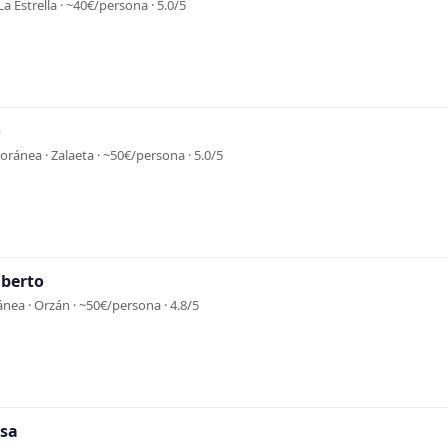
La Estrella · ~40€/persona · 5.0/5
o
ánea · Zalaeta · ~50€/persona · 5.0/5
lberto
nea · Orzán · ~50€/persona · 4.8/5
esa