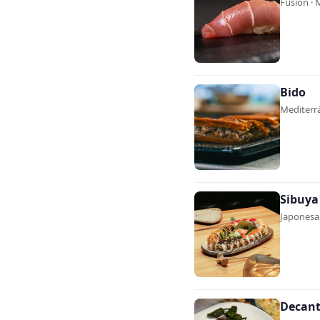
Fusión · 
Bido
Mediterrá
Sibuya
Japonesa 
Decant