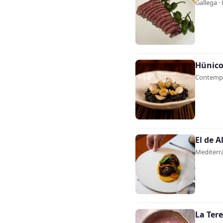
Gallega · 
Hünic
Contempor
El de A
Mediterrá
La Ter