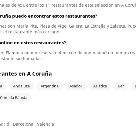
na es de 45€ entre los 11 restaurantes de esta selección en A Coru
oruña puedo encontrar estos restaurantes?
es son María Pita, Plaza de Vigo, Galera, La Estrella y Zalaeta. Pue
r el restaurante más cercano.
nline en estos restaurantes?
s en Flambea tienen reserva online con disponibilidad en tiempo re
instante sin llamadas.
rantes en A Coruña
a
Andaluza
Argentina
Asador
Asiática
Bar
Comida Rápida
drid
·
Barcelona
·
Valencia