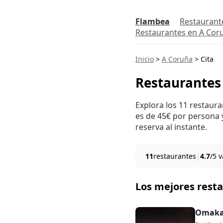
Flambea
Restaurant
Restaurantes en A Cor
Inicio
>
A Coruña
>
Cita
Restaurantes
Explora los 11 restaur
es de 45€ por persona y
reserva al instante.
11
restaurantes
|
4.7
/5 
Los mejores rest
Omaka