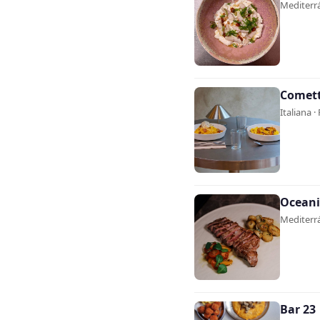
Mediterrá
Comet
Italiana ·
Oceani
Mediterrá
Bar 23