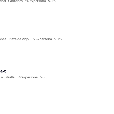
onal · Cantones · ~40€/persona · 5.0/5
nea · Plaza de Vigo · ~65€/persona · 5.0/5
a-t
La Estrella · ~40€/persona · 5.0/5
o