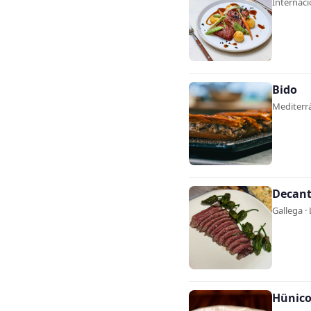
Internaci
Bido
Mediterrá
Decant
Gallega · 
Hünic