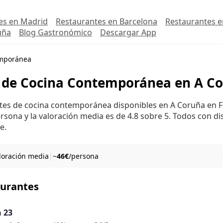
es en Madrid
Restaurantes en Barcelona
Restaurantes e
uña
Blog Gastronómico
Descargar App
mporánea
 de Cocina Contemporánea en A C
ntes de cocina contemporánea disponibles en A Coruña en F
rsona y la valoración media es de 4.8 sobre 5. Todos con di
e.
aloración media
|
~
46€
/persona
aurantes
 23