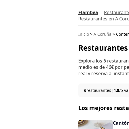
Flambea
Restaurant
Restaurantes en A Cor
Inicio
>
A Coruña
>
Conte
Restaurantes
Explora los 6 restaura
medio es de 46€ por pe
real y reserva al instant
6
restaurantes
|
4.8
/5 v
Los mejores rest
Cantón