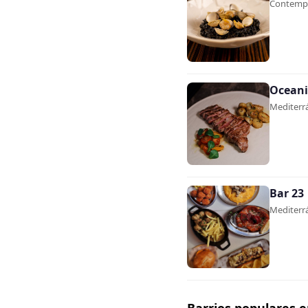
Contempor
Oceani
Mediterrá
Bar 23
Mediterrá