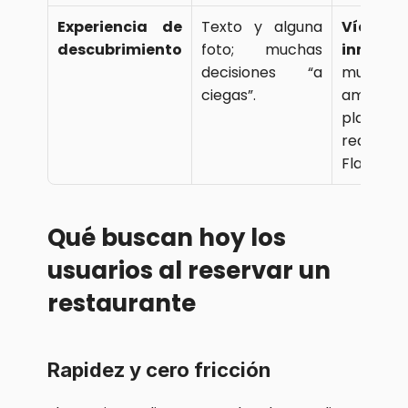
Experiencia de 
Texto y alguna 
Vídeo 
descubrimiento
foto; muchas 
inmersi
decisiones “a 
muestra 
ciegas”.
ambiente,
platos y
real del si
Flambea)
Qué buscan hoy los 
usuarios al reservar un 
restaurante
Rapidez y cero fricción