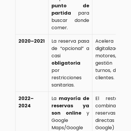
punto de 
partida
 para 
buscar donde 
comer.
2020–2021
La reserva pasa 
Acelera la
de “opcional” a 
digitalización: 
casi 
motores, 
obligatoria
gestión de
por 
turnos, datos d
restricciones 
clientes.
sanitarias.
2022–
La 
mayoría de 
El restaurante
2024
reservas ya 
combina 
son online
 y 
reservas 
Google 
directas (web,
Maps/Google 
Google) y de