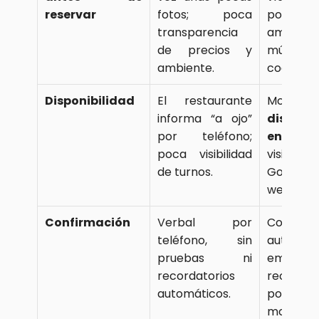
reservar
fotos; poca 
por pr
transparencia 
ambiente,
de precios y 
música,
ambiente.
code, etc
Disponibilidad
El restaurante 
informa “a ojo” 
disponib
por teléfono; 
en tiem
poca visibilidad 
visibl
de turnos.
Google, 
webs.
Confirmación
Verbal por 
Confirma
teléfono, sin 
automáti
pruebas ni 
email/ap
recordatorios 
recordato
automáticos.
posibili
modifi