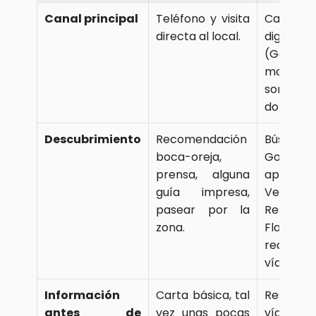
Canal principal
Teléfono y visita 
Canales 
directa al local.
digitales 
(Google,
motores
son la
dominant
Descubrimiento
Recomendación 
Búsqued
boca-oreja, 
Google 
prensa, alguna 
apps (Th
guía impresa, 
Velada,
pasear por la 
Repsol, 
zona.
Flambea),
redes soc
vídeo cor
Información 
Carta básica, tal 
Reseñas, 
antes de 
vez unas pocas 
vídeos, f