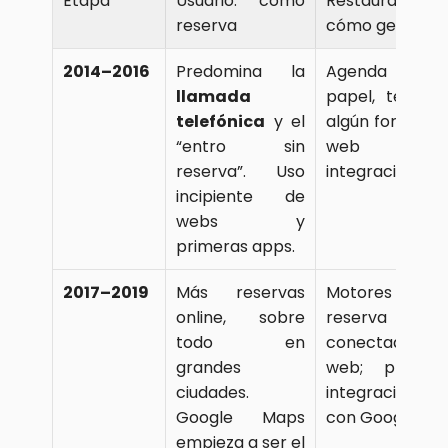
Etapa
Usuario: cómo 
Restaurante: 
reserva
cómo gestiona
2014–2016
Predomina la 
Agenda en
llamada 
papel, teléfono
telefónica
 y el 
algún formulari
“entro sin 
web sin
reserva”. Uso 
integración.
incipiente de 
webs y 
primeras apps.
2017–2019
Más reservas 
Motores de
online, sobre 
reserva 
todo en 
conectados a la
grandes 
web; primeras
ciudades. 
integraciones 
Google Maps 
con Google.
empieza a ser el 