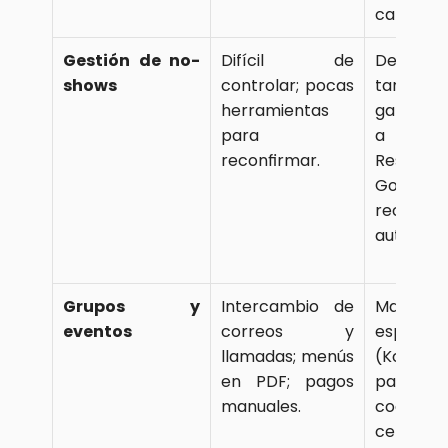
cancelar 
Gestión de no-
Difícil de 
Depósitos
shows
controlar; pocas 
tarjet
herramientas 
garantía,
para 
a trav
reconfirmar.
Reserva
Google, 
recordato
automati
Grupos y 
Intercambio de 
Marketpl
eventos
correos y 
especiali
llamadas; menús 
(Komvo
en PDF; pagos 
packs, p
manuales.
coordinac
centraliz