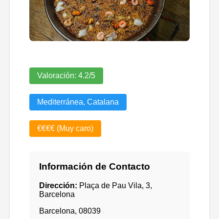
Valoración:
4.2
/5
Mediterránea, Catalana
€€€€ (Muy caro)
Información de Contacto
Dirección:
Plaça de Pau Vila, 3,
Barcelona
Barcelona
,
08039