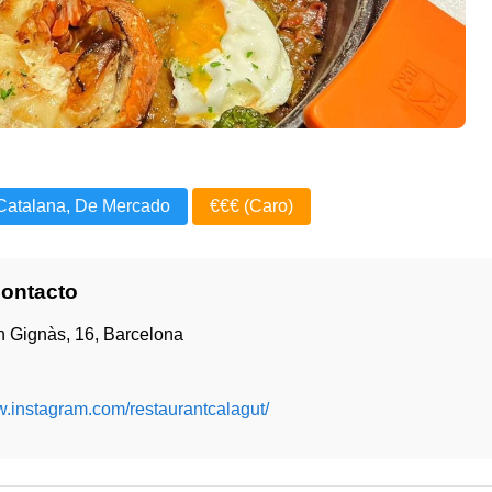
Catalana, De Mercado
€€€ (Caro)
Contacto
n Gignàs, 16, Barcelona
w.instagram.com/restaurantcalagut/