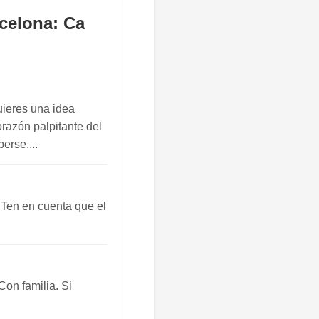
celona: Ca
uieres una idea
orazón palpitante del
erse....
 Ten en cuenta que el
on familia. Si