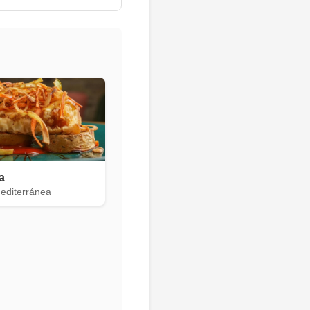
ja
editerránea