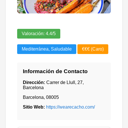
Valoración:
4.4
/5
Mediterránea, Saludable
€€€ (Caro)
Información de Contacto
Dirección:
Carrer de Llull, 27,
Barcelona
Barcelona
,
08005
Sitio Web:
https://wearecacho.com/