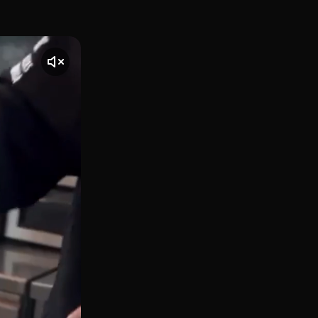
india en el Carrer de Muntaner 152 de Barcelona, en el Eix
te] El vídeo comienza con una toma de Casa Masala, ubicado