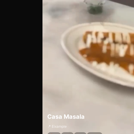
Casa Masala
📍 Eixample