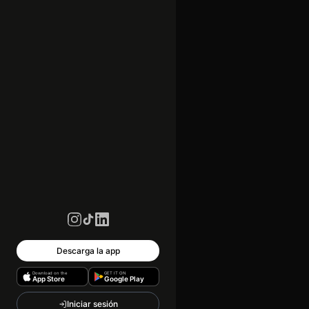
Descarga la app
Download on the
GET IT ON
App Store
Google Play
Iniciar sesión