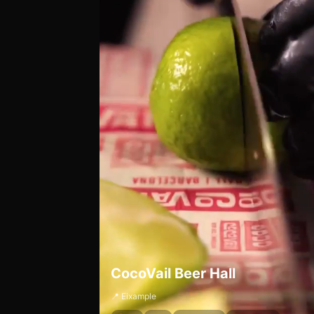
CocoVail Beer Hall
📍 Eixample