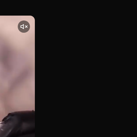
Aragó, 284, Barcelona, CocoVail Beer Hall se alza como el r
te] El vídeo comienza con una toma de CocoVail Beer Hall, 