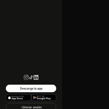
Descarga la app
Download on the
GET IT ON
App Store
Google Play
Iniciar sesión