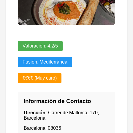
Valoración:
4.2
/5
Fusión, Mediterránea
€€€€ (Muy caro)
Información de Contacto
Dirección:
Carrer de Mallorca, 170,
Barcelona
Barcelona
,
08036