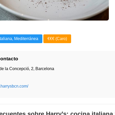
Italiana, Mediterránea
€€€ (Caro)
Contacto
de la Concepció, 2, Barcelona
.harrysbcn.com/
ecuentes sobre Harry’s: cocina italiana