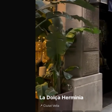
La Dolça Herminia
📍 Ciutat Vella