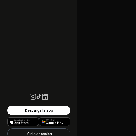
Descarga la app
Download on the
GET IT ON
App Store
Google Play
Iniciar sesión