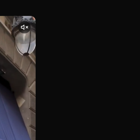
elona, se despliega la magia de La Dolça Herminia, un refu
nte] El vídeo comienza con una toma de La Dolça Herminia, u