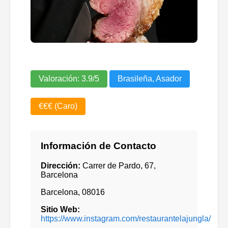
Valoración:
3.9
/5
Brasileña, Asador
€€€ (Caro)
Información de Contacto
Dirección:
Carrer de Pardo, 67,
Barcelona
Barcelona
,
08016
Sitio Web:
https://www.instagram.com/restaurantelajungla/