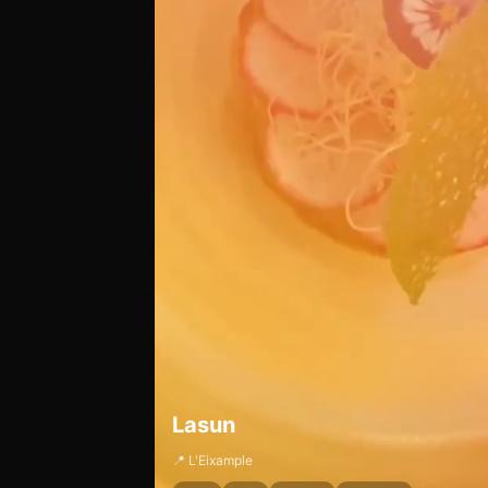
Lasun
📍 L'Eixample