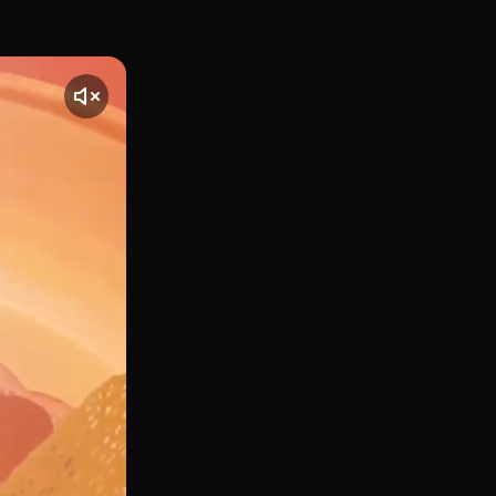
rante ubicado en pleno Eixample barcelonés que ofrece una
te] El vídeo comienza con una toma de Lasun, ubicado en Ba