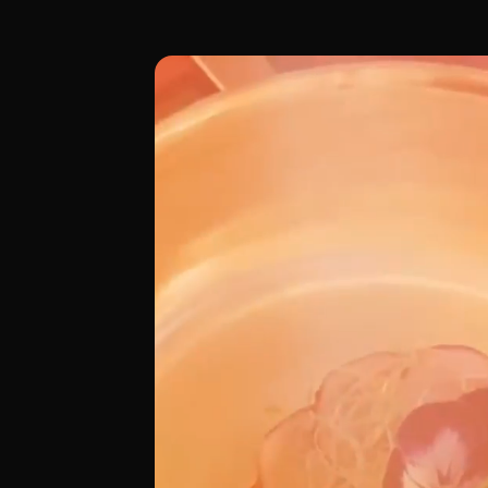
Lasun, Gastronomía Nepalí, es un restau
[00:00 - Escena 1: Introducción y Ambien