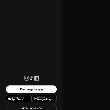
Descarga la app
Download on the
GET IT ON
App Store
Google Play
Iniciar sesión