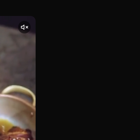
us XII, Les Corts, Barcelona), es la audaz propuesta de Dani 
nte] El vídeo comienza con una toma de Leña Barcelona, ubic