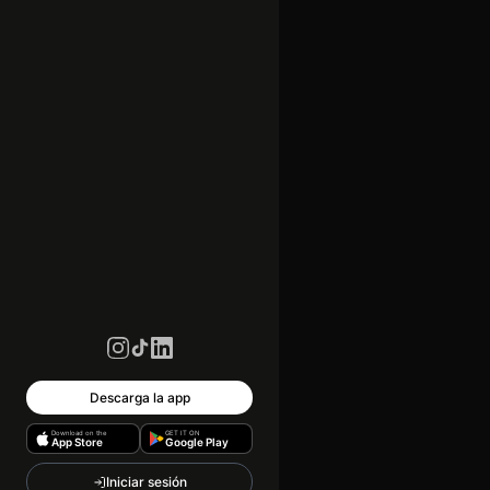
Descarga la app
Download on the
GET IT ON
App Store
Google Play
Iniciar sesión