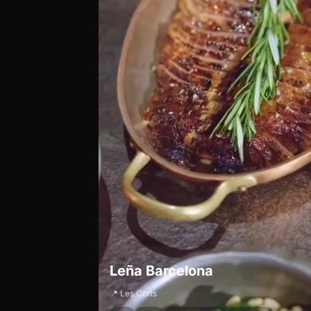
Leña Barcelona
📍 Les Corts