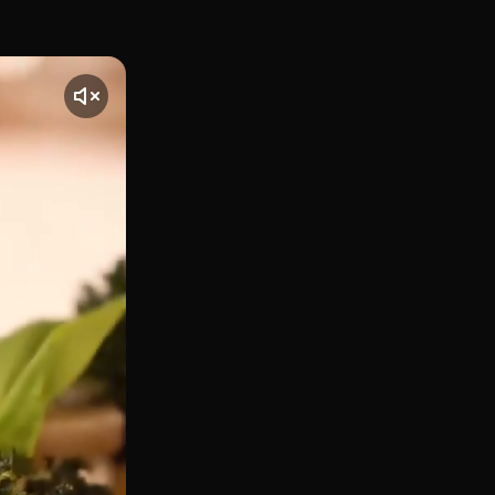
spañola contemporánea en el Carrer de Manso 54 de Barcelo
nte] El vídeo comienza con una toma de Maleducat, ubicado e