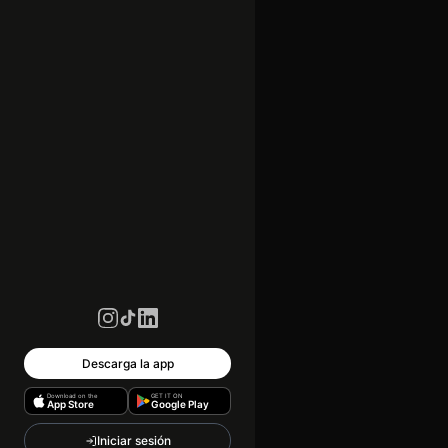
Descarga la app
Download on the
GET IT ON
App Store
Google Play
Iniciar sesión