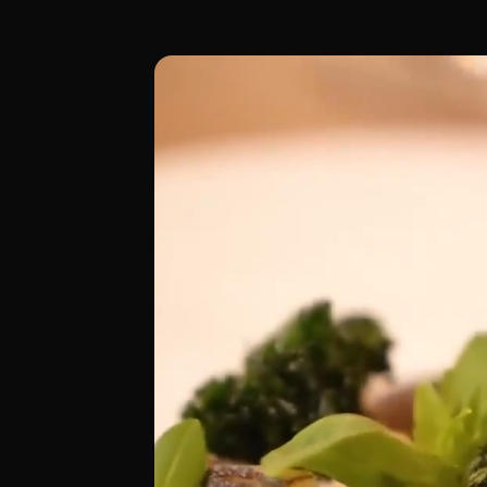
Maleducat es un restaurante de cocina e
[00:00 - Escena 1: Introducción y Ambie