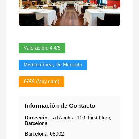
Valoración:
4.4
/5
Mediterránea, De Mercado
€€€€ (Muy caro)
Información de Contacto
Dirección:
La Rambla, 109, First Floor,
Barcelona
Barcelona
,
08002