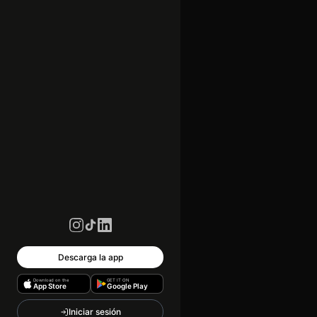
Descarga la app
Download on the
GET IT ON
App Store
Google Play
Iniciar sesión