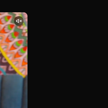
de les Corts Catalanes, 602, en pleno corazón del Eixampl
nte] El vídeo comienza con una toma de The Mantraa, ubicado