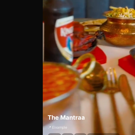
The Mantraa
📍 Eixample