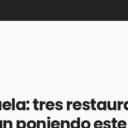
la: tres restaur
n poniendo este d