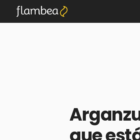
Arganzue
que está