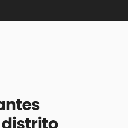
antes 
istrito 