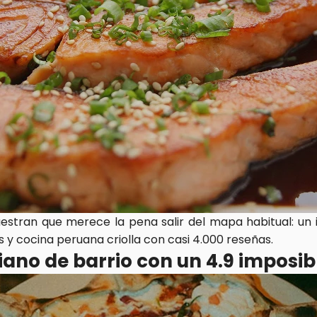
stran que merece la pena salir del mapa habitual: un it
 y cocina peruana criolla con casi 4.000 reseñas.
liano de barrio con un 4.9 imposib