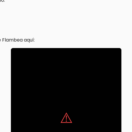
po.
 Flambea aquí: