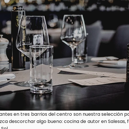
antes en tres barrios del centro son nuestra selección p
ca descorchar algo bueno: cocina de autor en Salesas, fusi
Sol.