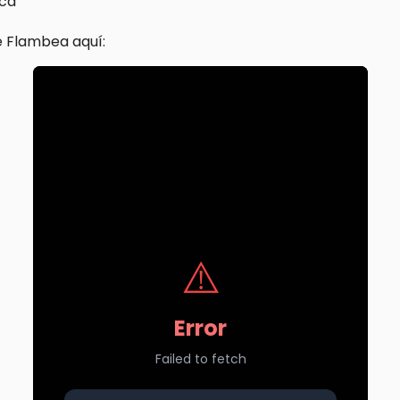
nca
 Flambea aquí: