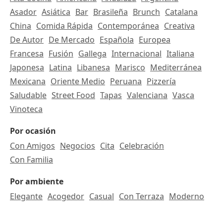
Asador
Asiática
Bar
Brasileña
Brunch
Catalana
China
Comida Rápida
Contemporánea
Creativa
De Autor
De Mercado
Española
Europea
Francesa
Fusión
Gallega
Internacional
Italiana
Japonesa
Latina
Libanesa
Marisco
Mediterránea
Mexicana
Oriente Medio
Peruana
Pizzería
Saludable
Street Food
Tapas
Valenciana
Vasca
Vinoteca
Por ocasión
Con Amigos
Negocios
Cita
Celebración
Con Familia
Por ambiente
Elegante
Acogedor
Casual
Con Terraza
Moderno