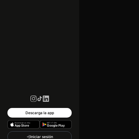
Descarga la app
Download on the
GET IT ON
App Store
Google Play
Iniciar sesión