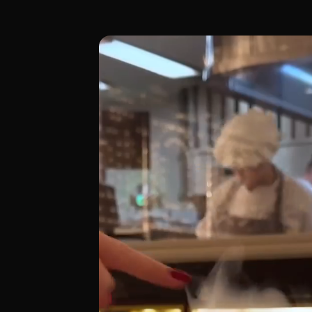
BiBo Madrid by Dani García, ubicado en 
[00:00 - Escena 1: Introducción y Ambien