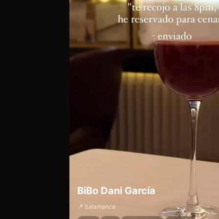
BiBo Dani García
📍 Salamanca