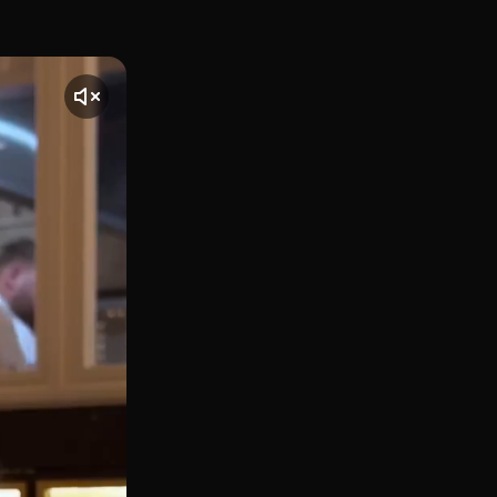
Paseo de la Castellana 52, es el restaurante cosmopolita d
te] El vídeo comienza con una toma de BiBo Dani García, ub