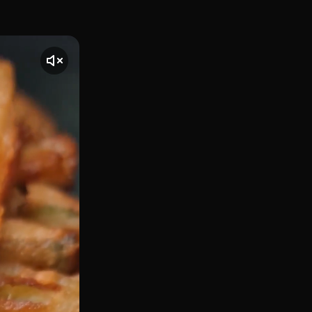
una zona tranquila y estratégica del barrio de Chamartín, Bu
nte] El vídeo comienza con una toma de Burmet Chamartín, ub