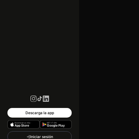
Descarga la app
Download on the
GET IT ON
App Store
Google Play
Iniciar sesión