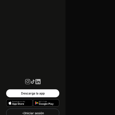
Descarga la app
Download on the
GET IT ON
App Store
Google Play
Iniciar sesión