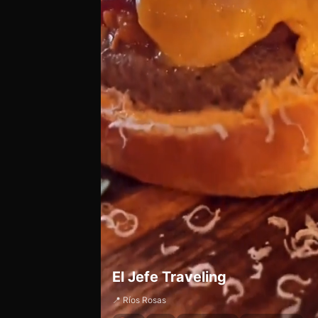
El Jefe Traveling
📍 Ríos Rosas