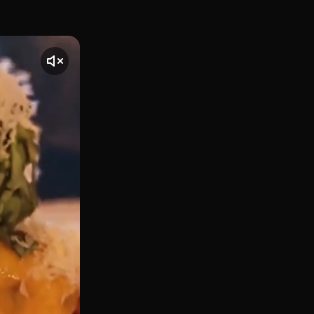
í, en la calle de la Princesa, El Jefe Traveling Food es mu
te] El vídeo comienza con una toma de El Jefe Traveling, u