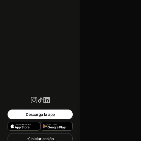
Descarga la app
Download on the
GET IT ON
App Store
Google Play
Iniciar sesión