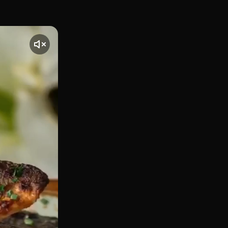
ficamente en la Calle de Hernán Cortés 19, El Social es un 
te] El vídeo comienza con una toma de El Social, ubicado en