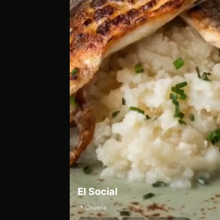
El Social
📍 Chueca