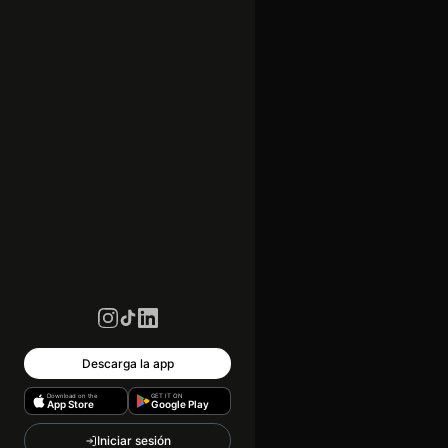
Descarga la app
Download on the
GET IT ON
App Store
Google Play
Iniciar sesión