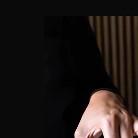
El Urogallo, en Madrid (Paseo de la Flori
[00:00 - Escena 1: Introducción y Ambien