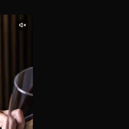
da, 16), es una casa de cocina asturiana y española de corte
te] El vídeo comienza con una toma de El Urogallo, ubicado