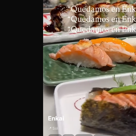
Enkai
📍 Sol