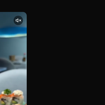
el Sol, en la Calle Mayor 18, Enkai ha revolucionado el conc
te] El vídeo comienza con una toma de Enkai, ubicado en Ma