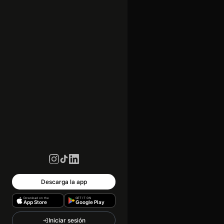
Descarga la app
Download on the
GET IT ON
App Store
Google Play
Iniciar sesión