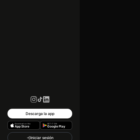
Descarga la app
Download on the
GET IT ON
App Store
Google Play
Iniciar sesión