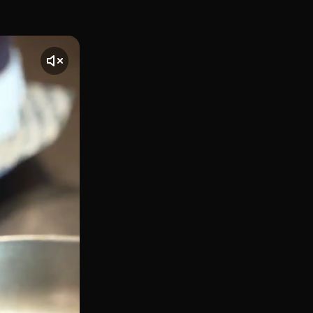
l corazón de la calle más dinámica y concurrida de Chamber
nte] El vídeo comienza con una toma de Frankie Burgers Ponz