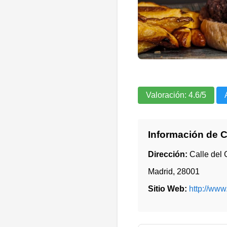
Valoración:
4.6
/5
Información de 
Dirección:
Calle del 
Madrid
,
28001
Sitio Web:
http://ww