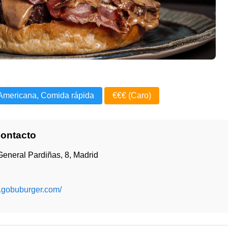
Americana, Comida rápida
€€€ (Caro)
Contacto
General Pardiñas, 8, Madrid
w.gobuburger.com/