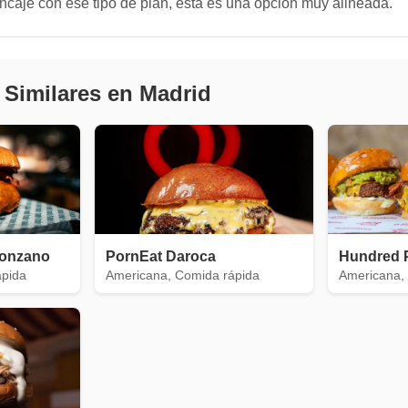
ncaje con ese tipo de plan, esta es una opción muy alineada.
 Similares en Madrid
Ponzano
PornEat Daroca
Hundred 
ápida
Americana, Comida rápida
Americana,