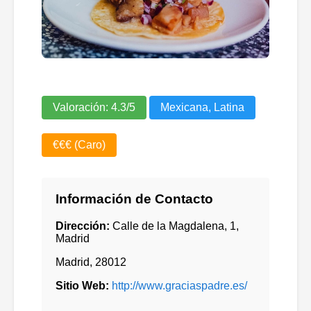
Valoración:
4.3
/5
Mexicana, Latina
€€€ (Caro)
Información de Contacto
Dirección:
Calle de la Magdalena, 1,
Madrid
Madrid
,
28012
Sitio Web:
http://www.graciaspadre.es/