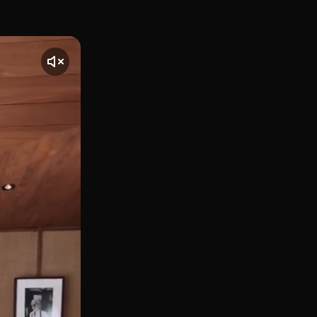
 Santa Bárbara, 4), recupera el espíritu de gran café clási
nte] El vídeo comienza con una toma de Gran Café Santander,