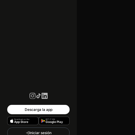
Descarga la app
Download on the
GET IT ON
App Store
Google Play
Iniciar sesión