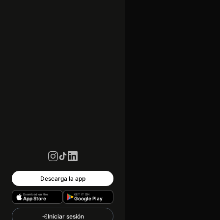
Descarga la app
Download on the
GET IT ON
App Store
Google Play
Iniciar sesión