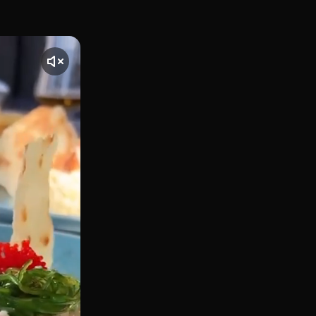
io histórico en el cruce de Gran Vía y San Bernardo, el rest
te] El vídeo comienza con una toma de Inhala Terraza, ubic