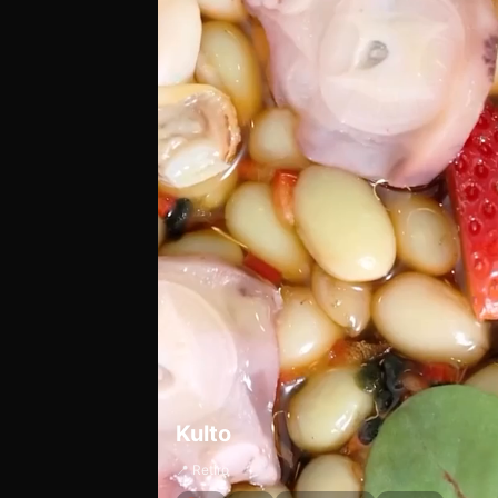
Kulto
📍 Retiro