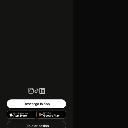
Descarga la app
Download on the
GET IT ON
App Store
Google Play
Iniciar sesión