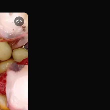
lla de oro" gastronómica del barrio de Retiro, Kulto es el pro
nte] El vídeo comienza con una toma de Kulto, ubicado en Ma