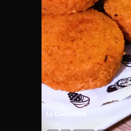
La Cachapera
📍 Centro