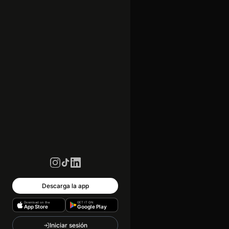
Descarga la app
Download on the
GET IT ON
App Store
Google Play
Iniciar sesión