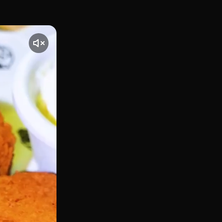
241 de Barcelona, en el Poblenou, es la sede barcelonesa d
nte] El vídeo comienza con una toma de La Cachapera, ubicad