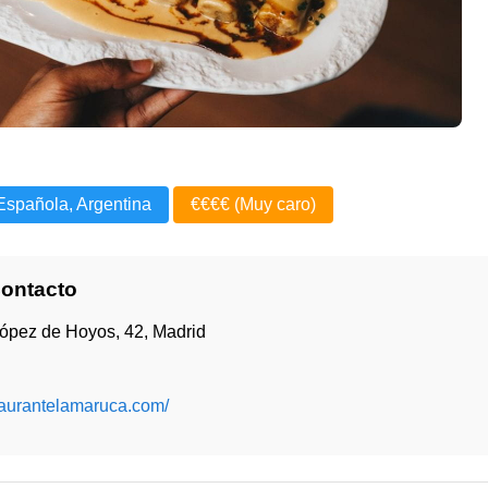
Española, Argentina
€€€€ (Muy caro)
Contacto
López de Hoyos, 42, Madrid
staurantelamaruca.com/