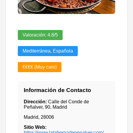
Valoración:
4.8
/5
Mediterránea, Española
€€€€ (Muy caro)
Información de Contacto
Dirección:
Calle del Conde de
Peñalver, 90, Madrid
Madrid
,
28006
Sitio Web:
https://www.latabernadepenalver.com/