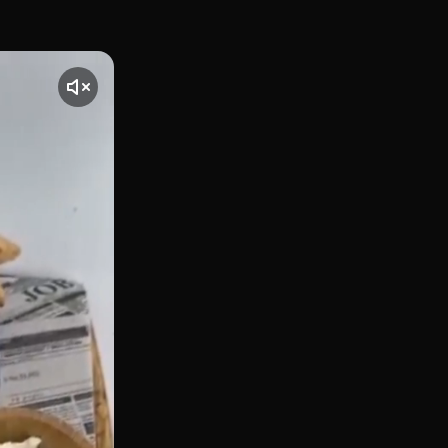
to de Chamberí, en la calle de Manuel Silvela, el restauran
te] El vídeo comienza con una toma de La Toscana, ubicado 