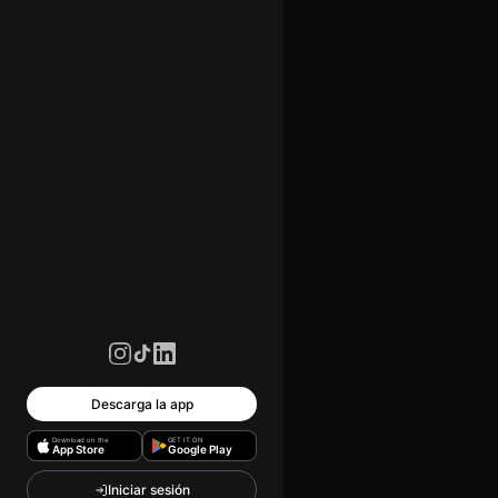
Descarga la app
Download on the
GET IT ON
App Store
Google Play
Iniciar sesión