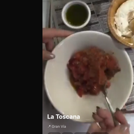
La Toscana
📍 Gran Vía