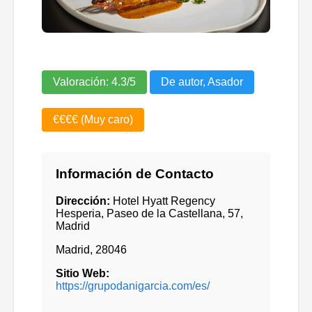
Valoración:
4.3
/5
De autor, Asador
€€€€ (Muy caro)
Información de Contacto
Dirección:
Hotel Hyatt Regency
Hesperia, Paseo de la Castellana, 57,
Madrid
Madrid
,
28046
Sitio Web:
https://grupodanigarcia.com/es/