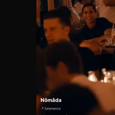
Nômâda
📍 Salamanca