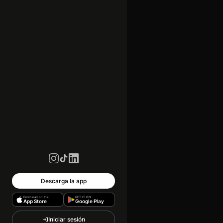
Descarga la app
Download on the
GET IT ON
App Store
Google Play
Iniciar sesión