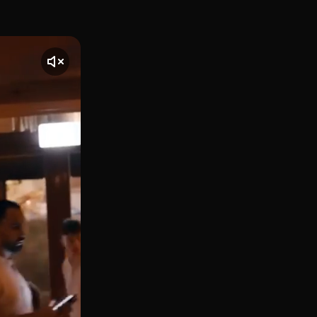
adâ, una jaima de lujo en el corazón de Madrid que fusiona
nte] El vídeo comienza con una toma de Nômâda, ubicado en M