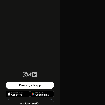
Descarga la app
Download on the
GET IT ON
App Store
Google Play
Iniciar sesión