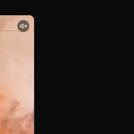
 en el tranquilo pero sofisticado barrio de El Viso (Chamart
nte] El vídeo comienza con una toma de Oceanika, ubicado en