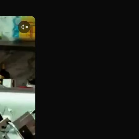
sto en la frontera entre los vibrantes barrios de Chamberí 
nte] El vídeo comienza con una toma de Peppe Fusco, ubicado