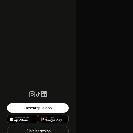
Descarga la app
Download on the
GET IT ON
App Store
Google Play
Iniciar sesión