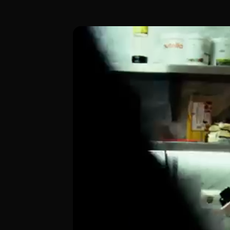
Ubicado en la Calle de Fuencarral 139, ju
[00:00 - Escena 1: Introducción y Ambie