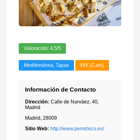
Valoración:
4.5
/5
Mediterránea, Tapas
€€€ (Caro)
Información de Contacto
Dirección:
Calle de Narváez, 40,
Madrid
Madrid
,
28009
Sitio Web:
http://www.perretxico.es/