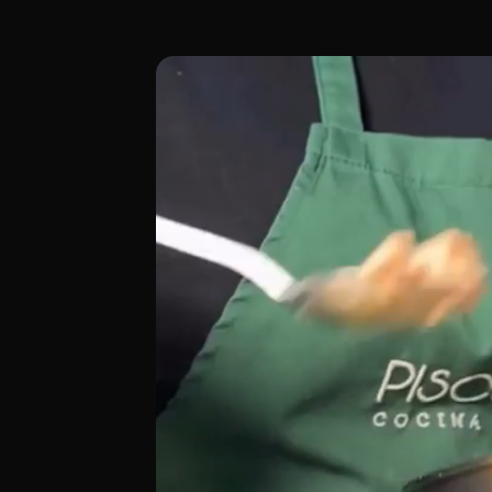
Piscomar By Jhosef Arias es el buque ins
[00:00 - Escena 1: Introducción y Ambie