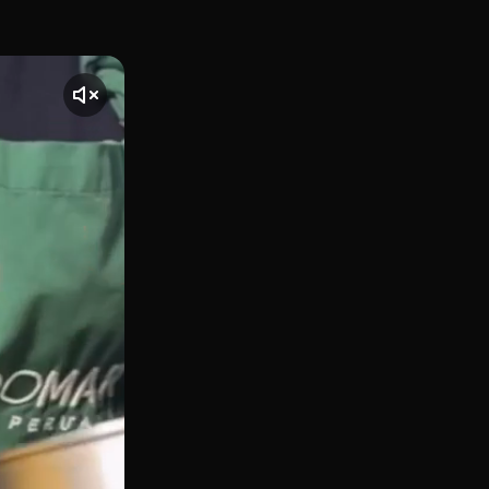
ignia del Grupo Jhosef Arias, situado en la Carrera de San F
nte] El vídeo comienza con una toma de Piscomar By Jhosef A