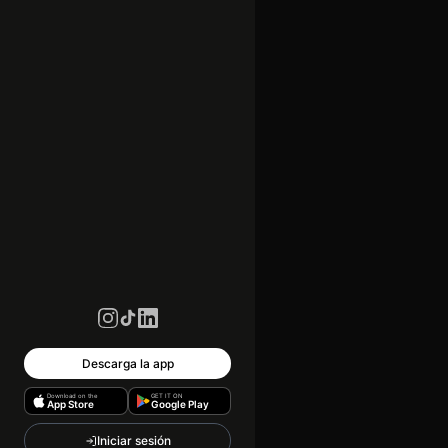
Descarga la app
Download on the
GET IT ON
App Store
Google Play
Iniciar sesión