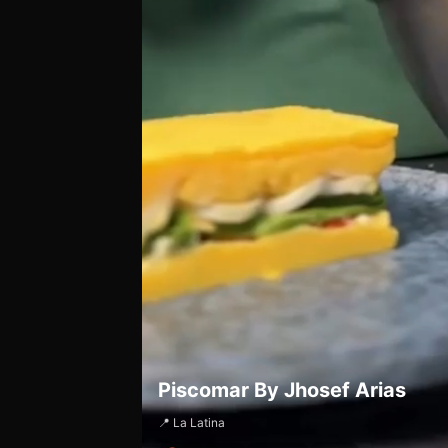
Piscomar By Jhosef Arias
📍 La Latina