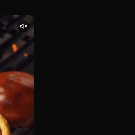
en el corazón del barrio de Begoña (cerca del Hospital La 
nte] El vídeo comienza con una toma de Queen Burger, ubicad