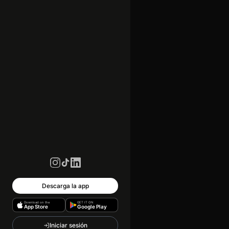
Descarga la app
Download on the
GET IT ON
App Store
Google Play
Iniciar sesión