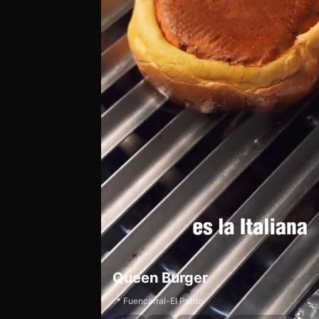
Queen Burger
📍 Fuencarral-El Pardo