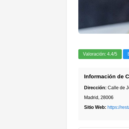
Valoración:
4.4
/5
Información de 
Dirección:
Calle de J
Madrid
,
28006
Sitio Web:
https://re