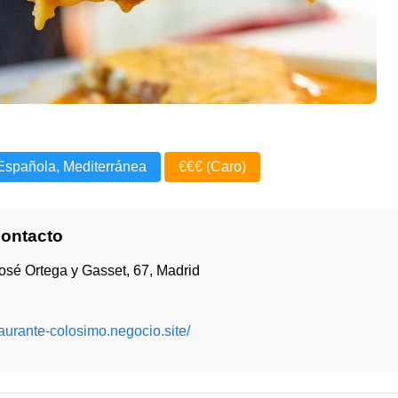
Española, Mediterránea
€€€ (Caro)
Contacto
osé Ortega y Gasset, 67, Madrid
staurante-colosimo.negocio.site/