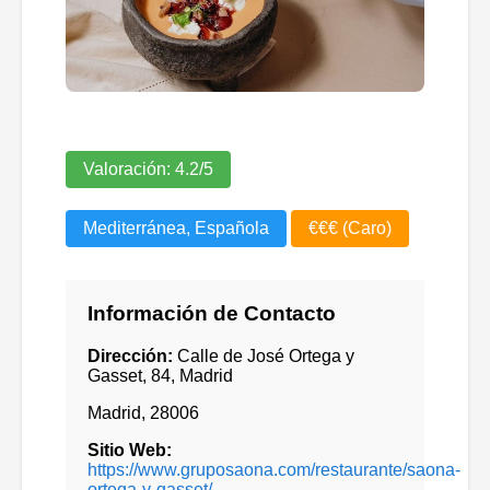
Valoración:
4.2
/5
Mediterránea, Española
€€€ (Caro)
Información de Contacto
Dirección:
Calle de José Ortega y
Gasset, 84, Madrid
Madrid
,
28006
Sitio Web:
https://www.gruposaona.com/restaurante/saona-
ortega-y-gasset/