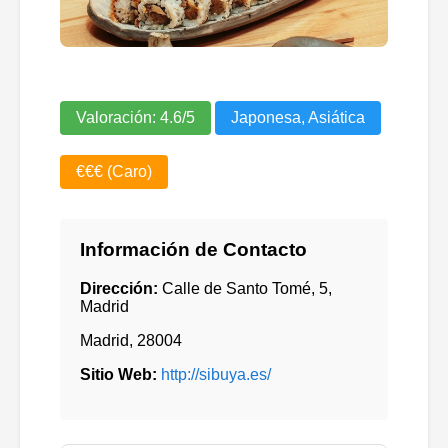
Valoración:
4.6
/5
Japonesa, Asiática
€€€ (Caro)
Información de Contacto
Dirección:
Calle de Santo Tomé, 5,
Madrid
Madrid
,
28004
Sitio Web:
http://sibuya.es/