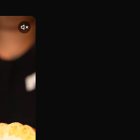
, en el barrio de El Carmen (muy cerca de las Ventas), Tenn
nte] El vídeo comienza con una toma de Tennessee BBQ, ubica