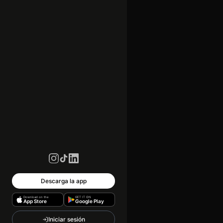
Descarga la app
Download on the
GET IT ON
App Store
Google Play
Iniciar sesión