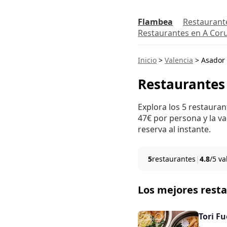
Flambea
Restaurant
Restaurantes en A Cor
Inicio
>
Valencia
>
Asador
Restaurantes
Explora los 5 restauran
47€ por persona y la va
reserva al instante.
5
restaurantes
|
4.8
/5 v
Los mejores rest
Tori F