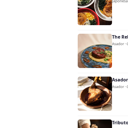
Japonesa 
The Re
Asador · 
Asador
Asador · 
Tribut