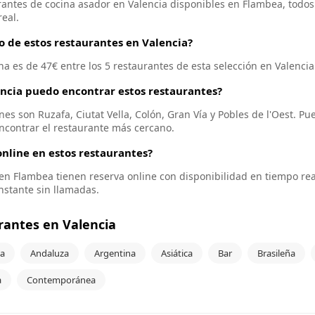
antes de cocina asador en Valencia disponibles en Flambea, todos 
eal.
o de estos restaurantes en Valencia?
a es de 47€ entre los 5 restaurantes de esta selección en Valencia
encia puedo encontrar estos restaurantes?
es son Ruzafa, Ciutat Vella, Colón, Gran Vía y Pobles de l'Oest. Pue
ncontrar el restaurante más cercano.
nline en estos restaurantes?
s en Flambea tienen reserva online con disponibilidad en tiempo re
instante sin llamadas.
rantes en Valencia
a
Andaluza
Argentina
Asiática
Bar
Brasileña
a
Contemporánea